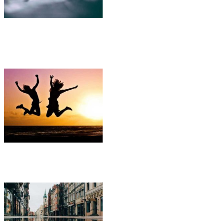
Selasa, 11 Jul 2017
Wuaedam Nonmelius Buam Veteres, Kuaedam
Relicta.
Selasa, 11 Jul 2017
Quia Dolori Non Voluptas Contrariaest, Sedoloris