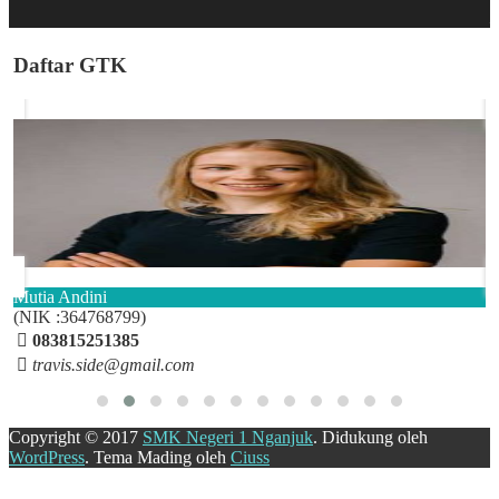
Mandela
Daftar GTK
Mutia Andini
I
(NIK :364768799)
(
083815251385
travis.side@gmail.com
Copyright © 2017
SMK Negeri 1 Nganjuk
.
Didukung oleh
WordPress
. Tema Mading oleh
Ciuss