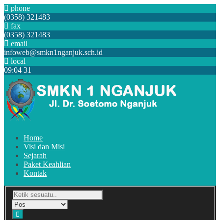
phone
(0358) 321483
fax
(0358) 321483
email
infoweb@smkn1nganjuk.sch.id
local
09
:
04
33
Home
Visi dan Misi
Sejarah
Paket Keahlian
Kontak