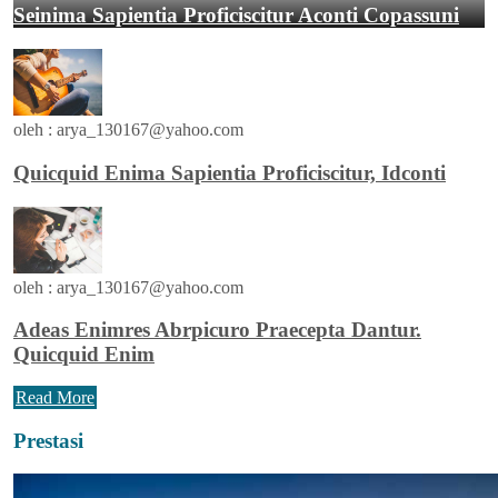
Seinima Sapientia Proficiscitur Aconti Copassuni
oleh :
arya_130167@yahoo.com
Quicquid Enima Sapientia Proficiscitur, Idconti
oleh :
arya_130167@yahoo.com
Adeas Enimres Abrpicuro Praecepta Dantur.
Quicquid Enim
Read More
Prestasi