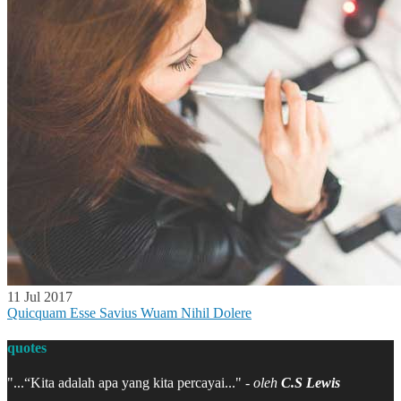
11 Jul 2017
Quicquam Esse Savius Wuam Nihil Dolere
quotes
"...“Pendidikan adalah senjata paling mematikan di dunia, karena
"
dengan pendidikan, Anda dapat mengubah dunia”..."
- oleh
Nelson
h