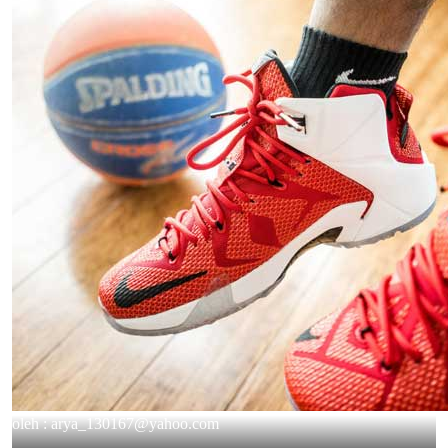
oleh :
arya_130167@yahoo.com